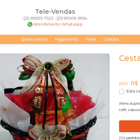
Tele-Vendas
(21) 99953-7323 • (21) 99309-5954
Atendimento WhatsApp
Quem somos
Pagamento
Frete
Contato
Cest
por:
R$ 
Esta c
(Itens dupli
café, capuc
(Os pedidos