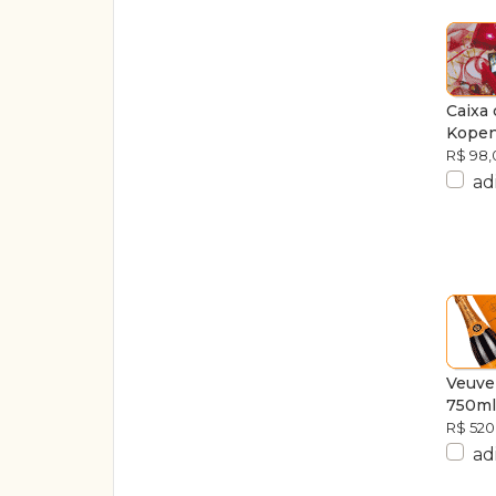
Caixa 
Kope
R$ 98,
ad
Veuve 
750ml
R$ 520
ad