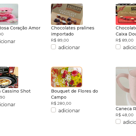
Rosa Coração Amor
Chocolates pralines
Chocolat
importado
Caixa Do
00
R$ 89,00
R$ 89,00
icionar
adicionar
adici
a Cassino Shot
Bouquet de Flores do
Campo
,90
R$ 280,00
icionar
Caneca 
adicionar
R$ 48,00
adici