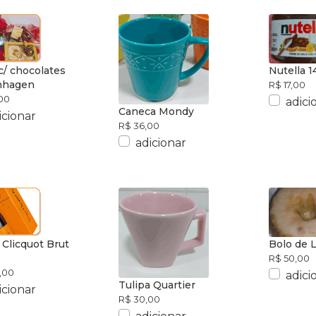
c/ chocolates
Nutella 
nhagen
R$ 17,00
00
adici
Caneca Mondy
icionar
R$ 36,00
adicionar
Clicquot Brut
Bolo de 
R$ 50,00
,00
adici
Tulipa Quartier
icionar
R$ 30,00