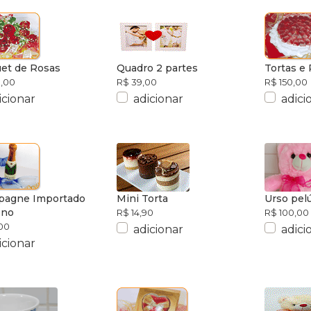
et de Rosas
Quadro 2 partes
Tortas e
,00
R$ 39,00
R$ 150,00
icionar
adicionar
adici
agne Importado
Mini Torta
Urso pel
eno
R$ 14,90
R$ 100,00
00
adicionar
adici
icionar