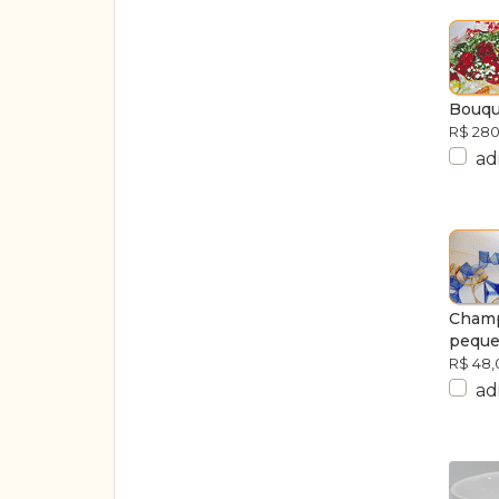
Bouqu
R$ 280
ad
Champ
pequ
R$ 48,
ad