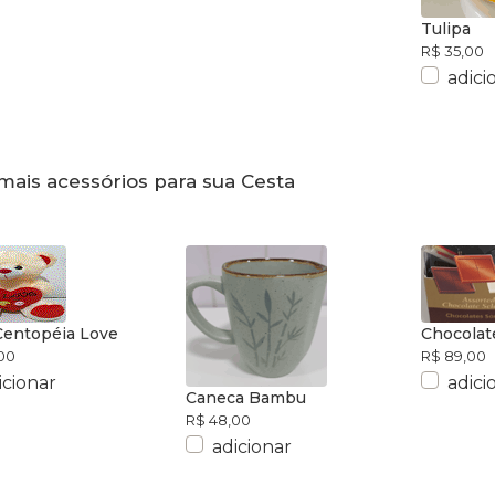
Tulipa
R$ 35,00
adici
mais acessórios para sua Cesta
Centopéia Love
Chocolat
00
R$ 89,00
icionar
adici
Caneca Bambu
R$ 48,00
adicionar