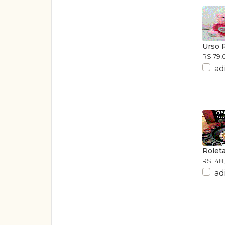
Urso 
R$ 79,
ad
Rolet
R$ 148
ad