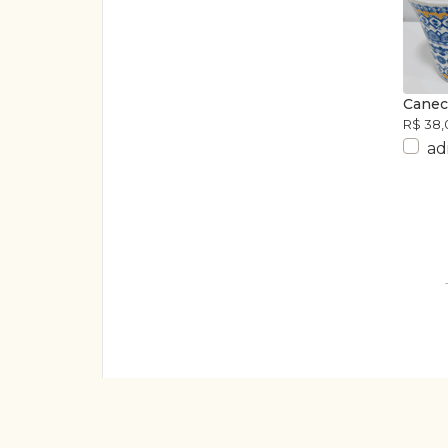
Canec
R$ 38,
ad