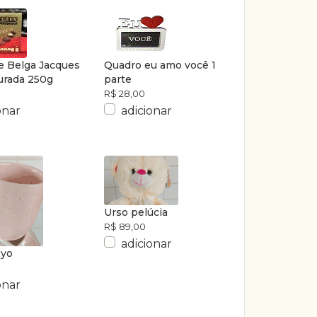
e Belga Jacques
Quadro eu amo você 1
urada 250g
parte
R$ 28,00
onar
adicionar
Urso pelúcia
R$ 89,00
adicionar
Ryo
onar