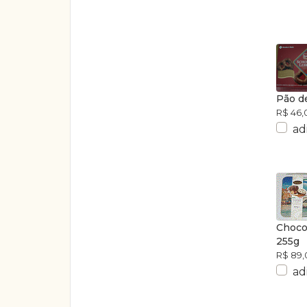
Pão d
R$ 46,
ad
Chocol
255g
R$ 89,
ad