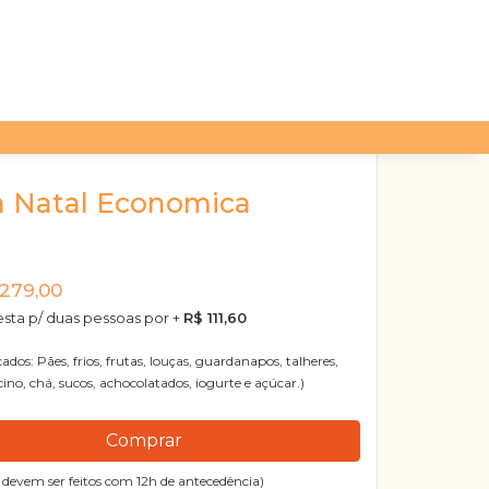
a Natal Economica
279,00
esta p/ duas pessoas por +
R$ 111,60
cados: Pães, frios, frutas, louças, guardanapos, talheres,
cino, chá, sucos, achocolatados, iogurte e açúcar.)
Comprar
 devem ser feitos com 12h de antecedência)