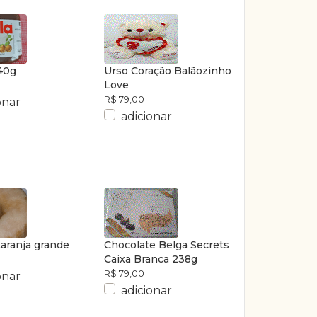
140g
Urso Coração Balãozinho
Love
R$ 79,00
onar
adicionar
Laranja grande
Chocolate Belga Secrets
Caixa Branca 238g
R$ 79,00
onar
adicionar