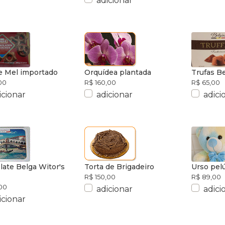
adicionar
e Mel importado
Orquídea plantada
Trufas B
00
R$ 160,00
R$ 65,00
icionar
adicionar
adici
ate Belga Witor's
Torta de Brigadeiro
Urso pelú
R$ 150,00
R$ 89,00
00
adicionar
adici
icionar