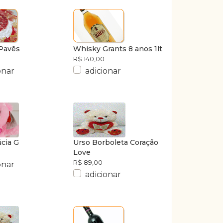
 Pavês
Whisky Grants 8 anos 1lt
R$ 140,00
onar
adicionar
úcia G
Urso Borboleta Coração
Love
R$ 89,00
onar
adicionar