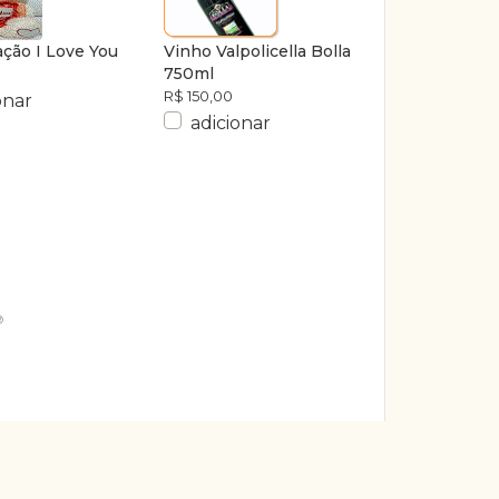
ação I Love You
Vinho Valpolicella Bolla
750ml
R$ 150,00
onar
adicionar
®