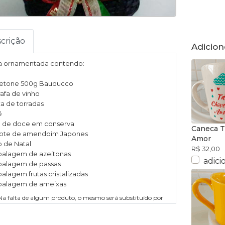
crição
Adicion
a ornamentada contendo:
netone 500g Bauducco
rafa de vinho
xa de torradas
ê
ta de doce em conserva
Caneca 
cote de amendoim Japones
Amor
o de Natal
R$ 32,00
balagem de azeitonas
adici
balagem de passas
alagem frutas cristalizadas
balagem de ameixas
Na falta de algum produto, o mesmo será substituído por
similar.