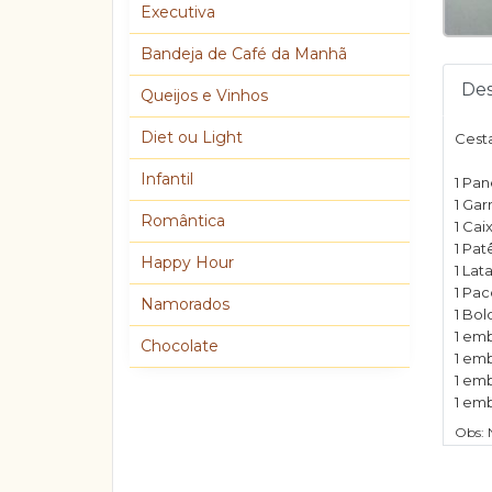
Executiva
Bandeja de Café da Manhã
Des
Queijos e Vinhos
Diet ou Light
Cest
Infantil
1 Pa
1 Gar
Romântica
1 Cai
1 Pat
Happy Hour
1 La
1 Pa
Namorados
1 Bol
1 em
Chocolate
1 em
1 emb
1 em
Obs: 
outro 