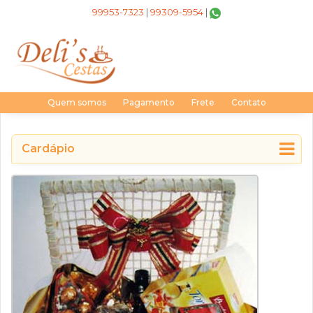
99953-7323
|
99309-5954
|
Quem somos
Pagamento
Frete
Contato
Cardápio