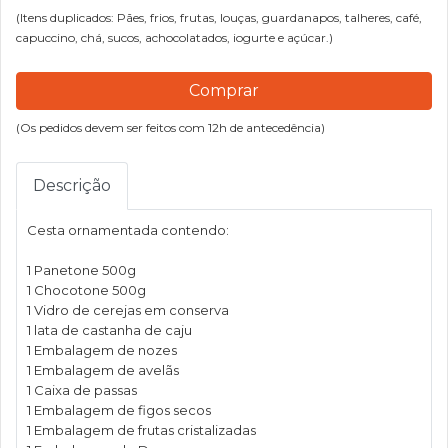
(Itens duplicados: Pães, frios, frutas, louças, guardanapos, talheres, café,
capuccino, chá, sucos, achocolatados, iogurte e açúcar.)
Comprar
(Os pedidos devem ser feitos com 12h de antecedência)
Descrição
Cesta ornamentada contendo:
1 Panetone 500g
1 Chocotone 500g
1 Vidro de cerejas em conserva
1 lata de castanha de caju
1 Embalagem de nozes
1 Embalagem de avelãs
1 Caixa de passas
1 Embalagem de figos secos
1 Embalagem de frutas cristalizadas